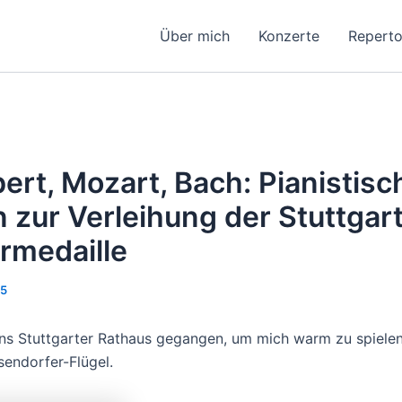
Über mich
Konzerte
Reperto
ert, Mozart, Bach: Pianistisc
n zur Verleihung der Stuttgar
rmedaille
25
ns Stuttgarter Rathaus gegangen, um mich warm zu spielen
endorfer-Flügel.