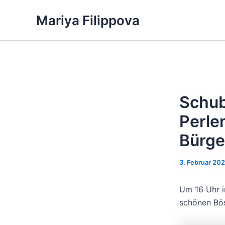
Zum
Mariya Filippova
Inhalt
springen
Schub
Perle
Bürge
3. Februar 20
Um 16 Uhr i
schönen Bös