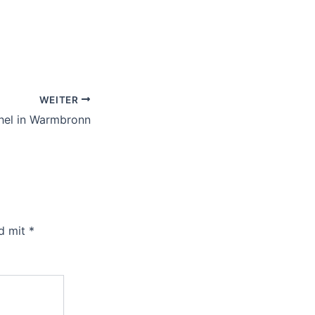
WEITER
hel in Warmbronn
nd mit
*