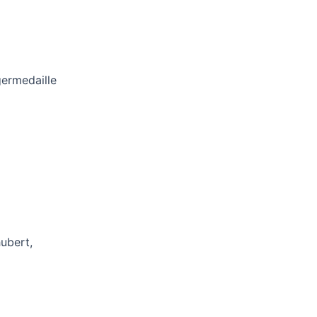
germedaille
ubert,