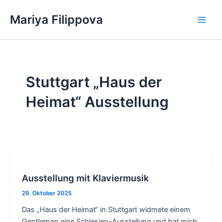
Zum
Mariya Filippova
Inhalt
Main
springen
Men
Stuttgart „Haus der
Heimat“ Ausstellung
Ausstellung mit Klaviermusik
29. Oktober 2025
Das „Haus der Heimat“ in Stuttgart widmete einem
Gentleman eine Schlesien-Ausstellung und bat mich